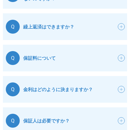
https://www.cic.co.jp/
TEL
0120-810-414
私は、金庫が、一般社団法人しんきん保証基金（以下、
Q
繰上返済はできますか？
「基金」といいます。）に、基金の与信判断ならびに与
信後の管理のために必要な範囲で、金庫の保有する個人
情報を提供することに同意します。
お問い合わせ窓口
Q
保証料について
（金庫の保有する個人情報に関するお問い合わせや、開示・
訂正・削除の窓口）
水沢信用金庫 融資部
Q
金利はどのように決まりますか？
〒023-0806 岩手県奥州市水沢字日高西71番地1
TEL
0197-23-5191
Q
保証人は必要ですか？