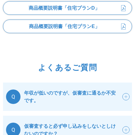
めに利用されることに同意します。
商品概要説明書
「住宅プランD」
前2項に規定する個人信用情報機関は次のとおりです。各
機関の加盟資格、会員名等は各機関のホームページに掲
商品概要説明書
「住宅プランE」
載されております。
金庫が加盟する個人信用情報機関
全国銀行個人信用情報センター
https://www.zenginkyo.or.jp/pcic/
よくあるご質問
TEL
03-3214-5020
（株）日本信用情報機構（JICC）
https://www.jicc.co.jp/
年収が低いのですが、仮審査に通るか不安
TEL
0570-055-955
Q
です。
同機関と提携する個人信用情報機関
仮審査すると必ず申し込みをしないとしけ
Q
（株）シー・アイ・シー
ないのですか？