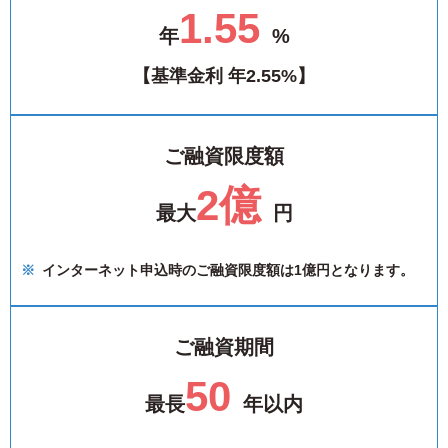
1.55
年
%
【基準金利 年2.55%】
ご融資限度額
2億
最大
円
インターネット申込時のご融資限度額は1億円となります。
ご融資期間
50
最長
年以内