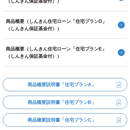
（しんきん保証基金付））
水沢信用金庫に対する同意条項
申込者（以下、「私」といいます。）は、水沢信用金庫
商品概要（しんきん住宅ローン「住宅プランD」
（以下、「金庫」といいます。）が、本申込みに対する
与信取引上の判断および法令等に基づく本人確認や利用
（しんきん保証基金付））
資格の確認のため、本シートに記載した事項を金庫が取
得、保有、利用することに同意します。
私は、金庫が加盟する個人信用情報機関および同機関と
商品概要（しんきん住宅ローン「住宅プランE」
提携する個人信用情報機関に私の個人情報（当該各機関
（しんきん保証基金付））
の加盟会員によって登録される契約内容、返済状況等の
ほか、当該各機関によって登録される不渡情報、破産等
の官報情報等を含む。）が登録されている場合には、金
庫がそれを与信取引上の判断（返済能力または転居先の
商品概要説明書
「住宅プランA」
調査をいう。ただし、信用金庫法施行規則第110条等に
より、返済能力に関する情報については返済能力の調査
の目的に限る。以下同じ。）のために利用することに同
商品概要説明書
「住宅プランB」
意します。
金庫がこの申込みに関して、金庫の加盟する個人信用情
報機関を利用した場合、私は、その利用した日および本
商品概要説明書
「住宅プランC」
申込みの内容等が同機関に1年を超えない期間登録され、
同機関の加盟会員によって自己の与信取引上の判断のた