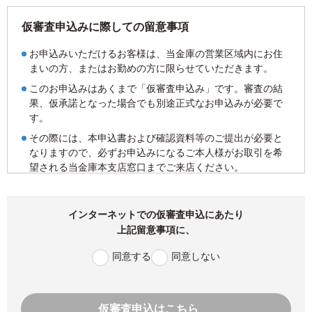
仮審査申込みに際しての留意事項
お申込みいただけるお客様は、当金庫の営業区域内にお住
まいの方、またはお勤めの方に限らせていただきます。
このお申込みはあくまで「仮審査申込み」です。審査の結
果、仮承諾となった場合でも別途正式なお申込みが必要で
す。
その際には、本申込書および確認資料等のご提出が必要と
なりますので、必ずお申込みになるご本人様がお取引を希
望される当金庫本支店窓口までご来店ください。
なお、審査結果のご連絡日から実際のご融資日まで一定期
間を経過する場合には、再審査をさせていただく場合がご
インターネットでの仮審査申込にあたり
ざいます。
上記留意事項に、
ご指定いただいた電話番号でのご連絡がとれない場合や仮
審査申込書に不備があった場合には、お申込みをお受けで
同意する
同意しない
きない場合もございますので、予めご了承ください。
この仮審査申込みのご入力内容と、ご来店時にご提出いた
だいた本申込書ならびに確認資料の内容に相違する場合に
仮審査申込はこちら