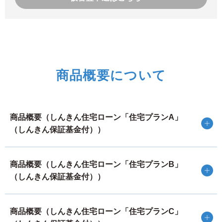
は、ご連絡した審査結果の内容にかかわらず、ご希望に添
いかねることもございますので、ご了承ください。
審査の結果、お申込み金額を減額させていただく場合や、
ご希望に添えない場合もございますので、予めご了承くだ
さい。
なお、審査の結果いかんにかかわらずご提出いただいた申
商品概要について
込書等は返却できません。また、審査内容につきましては
お答えできませんので、予めご了承ください。
このサービスは、インターネットを経由して行われます
が、ご入力された内容が送信される際には、SSL方式によ
商品概要（しんきん住宅ローン「住宅プランA」
り内容を暗号化させていただきますので、ご安心くださ
い。
（しんきん保証基金付））
お使いのパーソナルコンピューター等の環境によっては、
本サービスがご利用いただけない場合もございますので、
商品概要（しんきん住宅ローン「住宅プランB」
ご了承ください。
（しんきん保証基金付））
本サービスによりお申込みいただく場合は、以下の「同意
条項」に同意いただく必要がございます。
個人情報の取扱いに関する同意条項
商品概要（しんきん住宅ローン「住宅プランC」